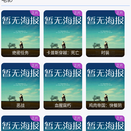
/
/
/
正片
正片
正片
绝密任务
卡普斯穿越：死亡
时装
的反面
正片
正片
正片
/
/
/
恶战
血腥腐朽
鸡肉帝国：快餐阴
谋
正片
正片
正片