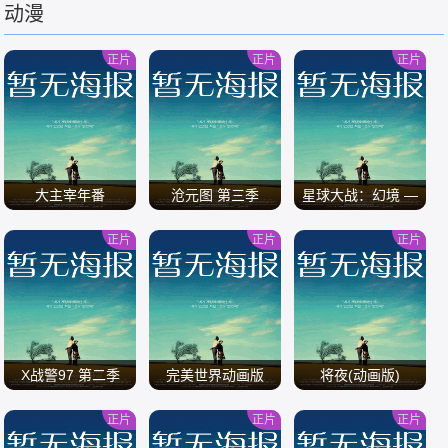
动漫
/
/
正片
正片
正片
大主宰年番
沧元图 第三季
星球大战：幻境 —
第九个绝地武士[全
正片
正片
正片
集]
/
/
/
X战警97 第二季
完美世界动画版
将夜(动画版)
正片
正片
正片