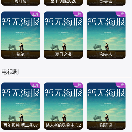
咖啡桌
掌上明珠2026
舒芙蕾
正片
正片
正片
/
/
/
执笔
夏日之书
和夫人
电视剧
/
/
/
正片
正片
正片
百年孤独 第二季07
杀人者的购物中心2
御廷谣