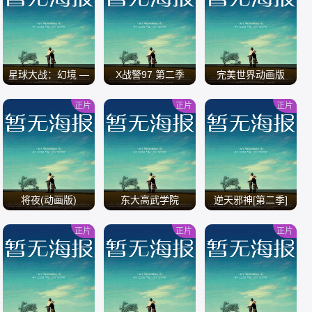
/
/
/
星球大战：幻境 —
X战警97 第二季
完美世界动画版
第九个绝地武士[全
正片
正片
正片
集]
/
/
/
将夜(动画版)
东大高武学院
逆天邪神[第二季]
正片
正片
正片
/
/
/