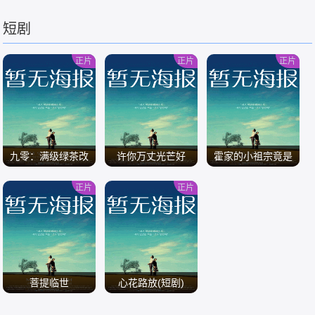
的生活[三季全]
短剧
/
/
/
正片
正片
正片
九零：满级绿茶改
许你万丈光芒好
霍家的小祖宗竟是
造反派计划
无敌小将军
正片
正片
/
/
/
菩提临世
心花路放(短剧)