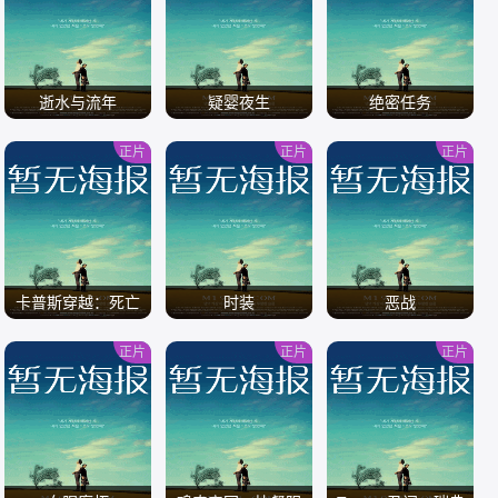
/
/
/
逝水与流年
疑婴夜生
绝密任务
正片
正片
正片
/
/
/
卡普斯穿越：死亡
时装
恶战
的反面
正片
正片
正片
/
/
/