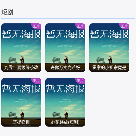
城[第三季]
短剧
/
/
/
正片
正片
正片
九零：满级绿茶改
许你万丈光芒好
霍家的小祖宗竟是
造反派计划
无敌小将军
正片
正片
/
/
/
菩提临世
心花路放(短剧)