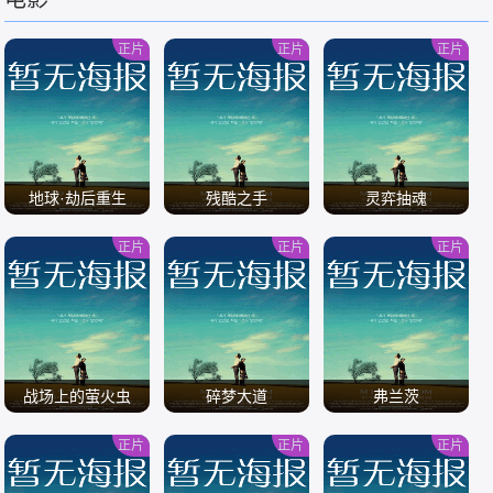
/
/
/
正片
正片
正片
地球·劫后重生
残酷之手
灵弈抽魂
正片
正片
正片
/
/
/
战场上的萤火虫
碎梦大道
弗兰茨
正片
正片
正片