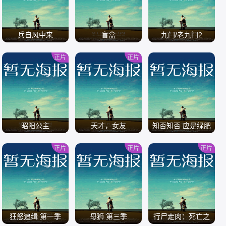
兵自风中来
盲盒
九门/老九门2
正片
正片
/
/
/
昭阳公主
天才，女友
知否知否 应是绿肥
红瘦[全集]
正片
正片
正片
/
/
/
狂怒追缉 第一季
母狮 第三季
行尸走肉：死亡之