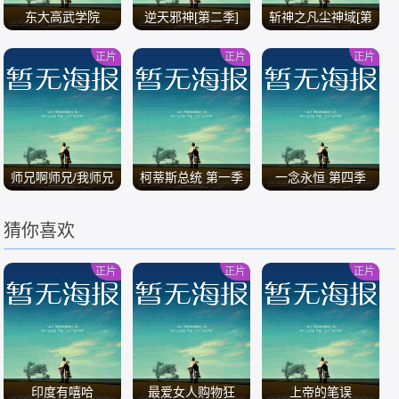
东大高武学院
逆天邪神[第二季]
斩神之凡尘神域[第
二季]
正片
正片
正片
/
/
/
师兄啊师兄/我师兄
柯蒂斯总统 第一季
一念永恒 第四季
实在太稳健了
猜你喜欢
/
/
/
正片
正片
正片
印度有嘻哈
最爱女人购物狂
上帝的笔误