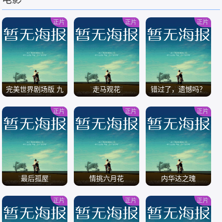
/
/
/
正片
正片
正片
完美世界剧场版 九
走马观花
错过了，遗憾吗？
劫焚天
正片
正片
正片
/
/
/
最后孤屋
情挑六月花
内华达之瑰
正片
正片
正片