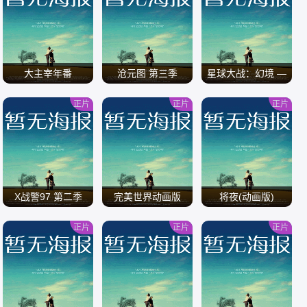
/
/
/
大主宰年番
沧元图 第三季
星球大战：幻境 —
第九个绝地武士[全
正片
正片
正片
集]
/
/
/
X战警97 第二季
完美世界动画版
将夜(动画版)
正片
正片
正片
/
/
/